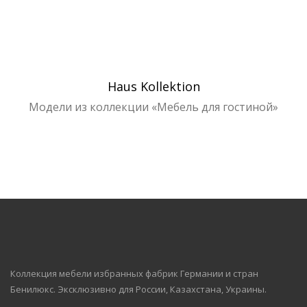
Enigma
Enigma
Enigma
Enigma
Haus Kollektion
Модели из коллекции «Мебель для гостиной»
Коллекция мебели избранных фабрик Германии и стран
Бенилюкс. Эксклюзивно для России, Казахстана, Украины.