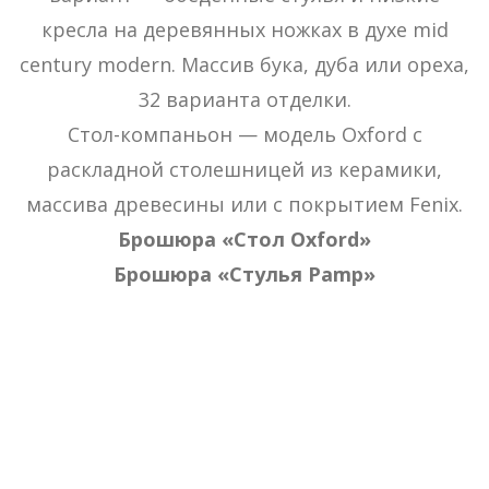
кресла на деревянных ножках в духе mid
century modern. Массив бука, дуба или ореха,
32 варианта отделки.
Стол-компаньон — модель Oxford с
раскладной столешницей из керамики,
массива древесины или с покрытием Fenix.
Брошюра «Стол Oxford»
Брошюра «Стулья Pamp»
Стулья Pamp, стол Oxford
Стулья Pamp, стол Oxford
Стулья Pamp, стол Oxford
Стулья Pamp, стол Oxford